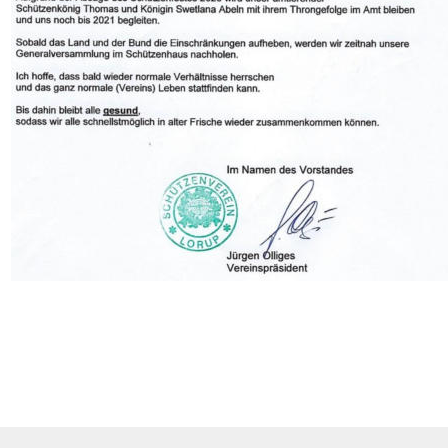
© Schützenverein Lorup e.V. von 1861 / 1911